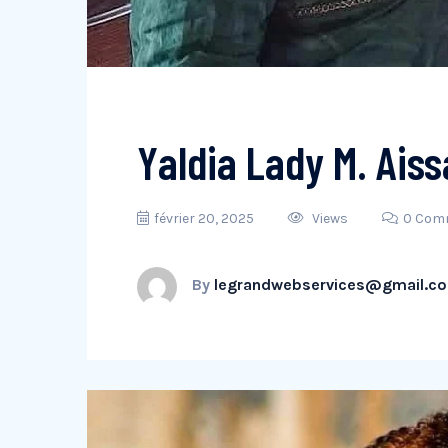
Yaldia Lady M. Aiss
février 20, 2025
Views
0 Com
By
legrandwebservices@gmail.c