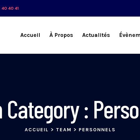
 40 40 41
Accueil
À Propos
Actualités
Évènem
 Category :
Perso
ACCUEIL
>
TEAM
>
PERSONNELS