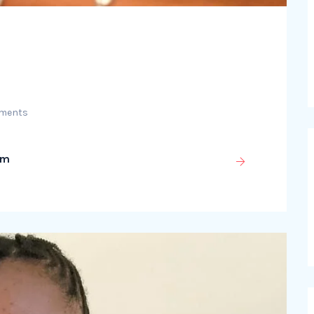
ments
om