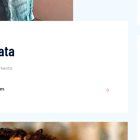
ata
ments
om