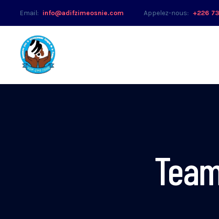
Email:
info@adifzimeosnie.com
Appelez-nous:
+226 73
Team