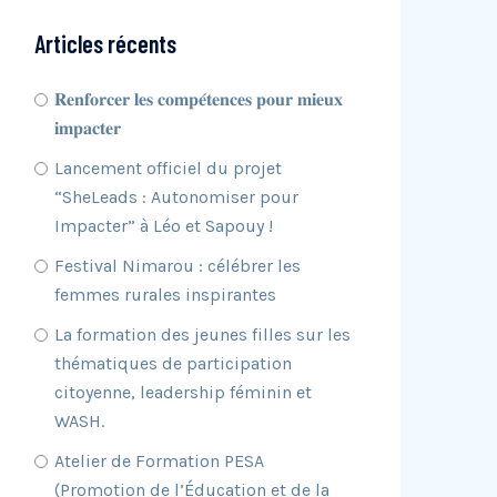
Articles récents
𝐑𝐞𝐧𝐟𝐨𝐫𝐜𝐞𝐫 𝐥𝐞𝐬 𝐜𝐨𝐦𝐩𝐞́𝐭𝐞𝐧𝐜𝐞𝐬 𝐩𝐨𝐮𝐫 𝐦𝐢𝐞𝐮𝐱
𝐢𝐦𝐩𝐚𝐜𝐭𝐞𝐫
Lancement officiel du projet
“SheLeads : Autonomiser pour
Impacter” à Léo et Sapouy !
Festival Nimarou : célébrer les
femmes rurales inspirantes
La formation des jeunes filles sur les
thématiques de participation
citoyenne, leadership féminin et
WASH.
Atelier de Formation PESA
(Promotion de l’Éducation et de la