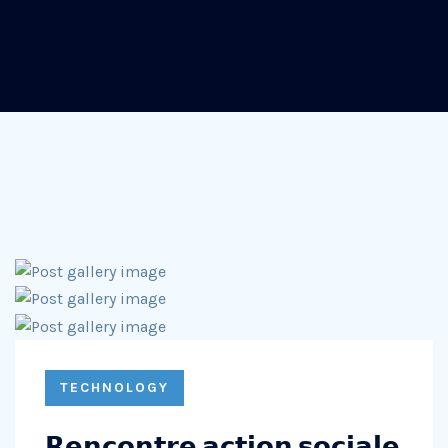
TECHNOLOGY
𝗥𝗲𝗻𝗰𝗼𝗻𝘁𝗿𝗲 𝗮𝗰𝘁𝗶𝗼𝗻 𝘀𝗼𝗰𝗶𝗮𝗹𝗲