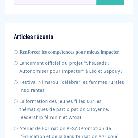
Articles récents
𝐑𝐞𝐧𝐟𝐨𝐫𝐜𝐞𝐫 𝐥𝐞𝐬 𝐜𝐨𝐦𝐩𝐞́𝐭𝐞𝐧𝐜𝐞𝐬 𝐩𝐨𝐮𝐫 𝐦𝐢𝐞𝐮𝐱 𝐢𝐦𝐩𝐚𝐜𝐭𝐞𝐫
Lancement officiel du projet “SheLeads :
Autonomiser pour Impacter” à Léo et Sapouy !
Festival Nimarou : célébrer les femmes rurales
inspirantes
La formation des jeunes filles sur les
thématiques de participation citoyenne,
leadership féminin et WASH.
Atelier de Formation PESA (Promotion de
l’Éducation et de la Sensibilisation Agricole)