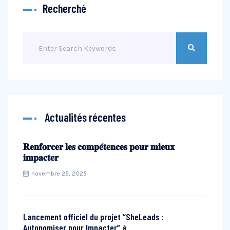
Recherché
Actualités récentes
𝐑𝐞𝐧𝐟𝐨𝐫𝐜𝐞𝐫 𝐥𝐞𝐬 𝐜𝐨𝐦𝐩𝐞́𝐭𝐞𝐧𝐜𝐞𝐬 𝐩𝐨𝐮𝐫 𝐦𝐢𝐞𝐮𝐱
𝐢𝐦𝐩𝐚𝐜𝐭𝐞𝐫
novembre 25, 2025
Lancement officiel du projet “SheLeads :
Autonomiser pour Impacter” à