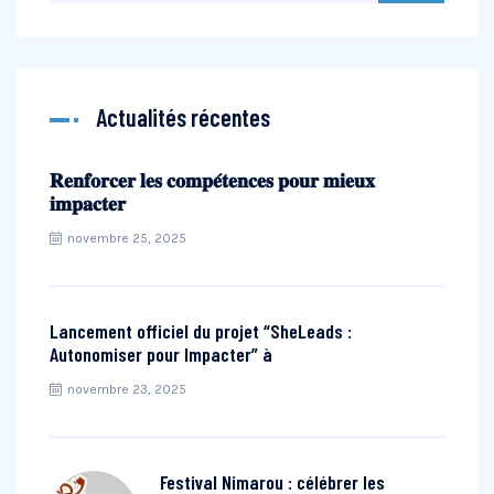
Actualités récentes
𝐑𝐞𝐧𝐟𝐨𝐫𝐜𝐞𝐫 𝐥𝐞𝐬 𝐜𝐨𝐦𝐩𝐞́𝐭𝐞𝐧𝐜𝐞𝐬 𝐩𝐨𝐮𝐫 𝐦𝐢𝐞𝐮𝐱
𝐢𝐦𝐩𝐚𝐜𝐭𝐞𝐫
novembre 25, 2025
Lancement officiel du projet “SheLeads :
Autonomiser pour Impacter” à
novembre 23, 2025
Festival Nimarou : célébrer les