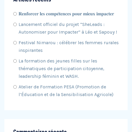
𝐑𝐞𝐧𝐟𝐨𝐫𝐜𝐞𝐫 𝐥𝐞𝐬 𝐜𝐨𝐦𝐩𝐞́𝐭𝐞𝐧𝐜𝐞𝐬 𝐩𝐨𝐮𝐫 𝐦𝐢𝐞𝐮𝐱 𝐢𝐦𝐩𝐚𝐜𝐭𝐞𝐫
Lancement officiel du projet “SheLeads :
Autonomiser pour Impacter” à Léo et Sapouy !
Festival Nimarou : célébrer les femmes rurales
inspirantes
La formation des jeunes filles sur les
thématiques de participation citoyenne,
leadership féminin et WASH.
Atelier de Formation PESA (Promotion de
l’Éducation et de la Sensibilisation Agricole)
Commentaires récents