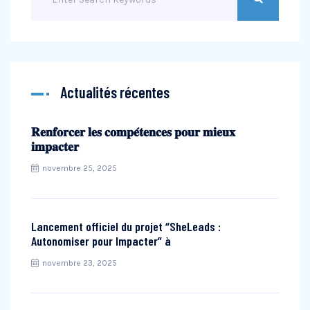
Actualités récentes
𝐑𝐞𝐧𝐟𝐨𝐫𝐜𝐞𝐫 𝐥𝐞𝐬 𝐜𝐨𝐦𝐩𝐞́𝐭𝐞𝐧𝐜𝐞𝐬 𝐩𝐨𝐮𝐫 𝐦𝐢𝐞𝐮𝐱
𝐢𝐦𝐩𝐚𝐜𝐭𝐞𝐫
novembre 25, 2025
Lancement officiel du projet “SheLeads :
Autonomiser pour Impacter” à
novembre 23, 2025