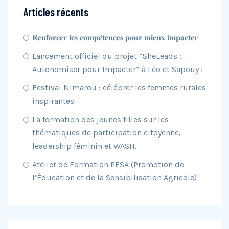
Articles récents
𝐑𝐞𝐧𝐟𝐨𝐫𝐜𝐞𝐫 𝐥𝐞𝐬 𝐜𝐨𝐦𝐩𝐞́𝐭𝐞𝐧𝐜𝐞𝐬 𝐩𝐨𝐮𝐫 𝐦𝐢𝐞𝐮𝐱 𝐢𝐦𝐩𝐚𝐜𝐭𝐞𝐫
Lancement officiel du projet “SheLeads :
Autonomiser pour Impacter” à Léo et Sapouy !
Festival Nimarou : célébrer les femmes rurales
inspirantes
La formation des jeunes filles sur les
thématiques de participation citoyenne,
leadership féminin et WASH.
Atelier de Formation PESA (Promotion de
l’Éducation et de la Sensibilisation Agricole)