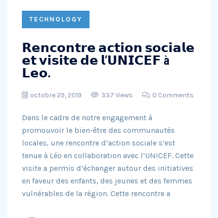
TECHNOLOGY
𝗥𝗲𝗻𝗰𝗼𝗻𝘁𝗿𝗲 𝗮𝗰𝘁𝗶𝗼𝗻 𝘀𝗼𝗰𝗶𝗮𝗹𝗲
𝗲𝘁 𝘃𝗶𝘀𝗶𝘁𝗲 𝗱𝗲 𝗹’𝗨𝗡𝗜𝗖𝗘𝗙 à
𝗟𝗲𝗼.
octobre 29, 2019
337 Views
0 Comments
Dans le cadre de notre engagement à
promouvoir le bien-être des communautés
locales, une rencontre d’action sociale s’est
tenue à Léo en collaboration avec l’UNICEF. Cette
visite a permis d’échanger autour des initiatives
en faveur des enfants, des jeunes et des femmes
vulnérables de la région. Cette rencontre a