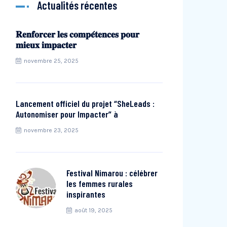
Actualités récentes
𝐑𝐞𝐧𝐟𝐨𝐫𝐜𝐞𝐫 𝐥𝐞𝐬 𝐜𝐨𝐦𝐩𝐞́𝐭𝐞𝐧𝐜𝐞𝐬 𝐩𝐨𝐮𝐫
𝐦𝐢𝐞𝐮𝐱 𝐢𝐦𝐩𝐚𝐜𝐭𝐞𝐫
novembre 25, 2025
Lancement officiel du projet “SheLeads :
Autonomiser pour Impacter” à
novembre 23, 2025
Festival Nimarou : célébrer
les femmes rurales
inspirantes
août 19, 2025