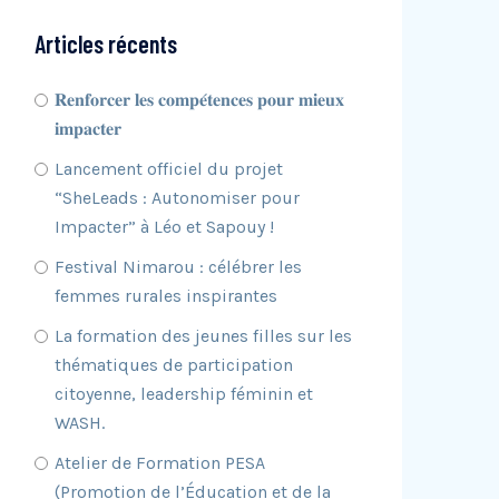
Articles récents
𝐑𝐞𝐧𝐟𝐨𝐫𝐜𝐞𝐫 𝐥𝐞𝐬 𝐜𝐨𝐦𝐩𝐞́𝐭𝐞𝐧𝐜𝐞𝐬 𝐩𝐨𝐮𝐫 𝐦𝐢𝐞𝐮𝐱
𝐢𝐦𝐩𝐚𝐜𝐭𝐞𝐫
Lancement officiel du projet
“SheLeads : Autonomiser pour
Impacter” à Léo et Sapouy !
Festival Nimarou : célébrer les
femmes rurales inspirantes
La formation des jeunes filles sur les
thématiques de participation
citoyenne, leadership féminin et
WASH.
Atelier de Formation PESA
(Promotion de l’Éducation et de la