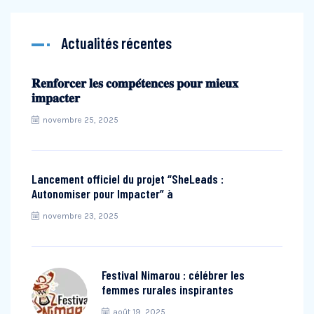
Actualités récentes
𝐑𝐞𝐧𝐟𝐨𝐫𝐜𝐞𝐫 𝐥𝐞𝐬 𝐜𝐨𝐦𝐩𝐞́𝐭𝐞𝐧𝐜𝐞𝐬 𝐩𝐨𝐮𝐫 𝐦𝐢𝐞𝐮𝐱
𝐢𝐦𝐩𝐚𝐜𝐭𝐞𝐫
novembre 25, 2025
Lancement officiel du projet “SheLeads :
Autonomiser pour Impacter” à
novembre 23, 2025
Festival Nimarou : célébrer les
femmes rurales inspirantes
août 19, 2025