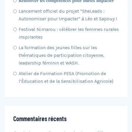
𝐑𝐞𝐧𝐟𝐨𝐫𝐜𝐞𝐫 𝐥𝐞𝐬 𝐜𝐨𝐦𝐩𝐞́𝐭𝐞𝐧𝐜𝐞𝐬 𝐩𝐨𝐮𝐫 𝐦𝐢𝐞𝐮𝐱 𝐢𝐦𝐩𝐚𝐜𝐭𝐞𝐫
Lancement officiel du projet “SheLeads :
Autonomiser pour Impacter” à Léo et Sapouy !
Festival Nimarou : célébrer les femmes rurales
inspirantes
La formation des jeunes filles sur les
thématiques de participation citoyenne,
leadership féminin et WASH.
Atelier de Formation PESA (Promotion de
l’Éducation et de la Sensibilisation Agricole)
Commentaires récents