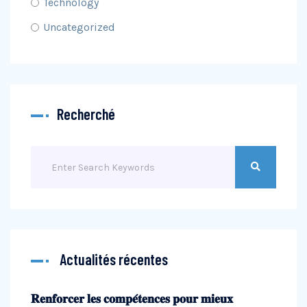
Technology
Uncategorized
Recherché
Actualités récentes
𝐑𝐞𝐧𝐟𝐨𝐫𝐜𝐞𝐫 𝐥𝐞𝐬 𝐜𝐨𝐦𝐩𝐞́𝐭𝐞𝐧𝐜𝐞𝐬 𝐩𝐨𝐮𝐫 𝐦𝐢𝐞𝐮𝐱