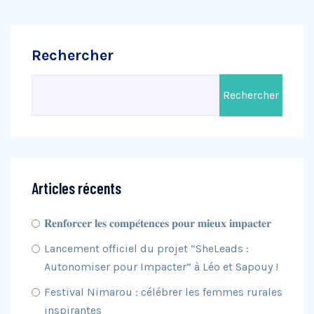
Rechercher
Rechercher
Articles récents
𝐑𝐞𝐧𝐟𝐨𝐫𝐜𝐞𝐫 𝐥𝐞𝐬 𝐜𝐨𝐦𝐩𝐞́𝐭𝐞𝐧𝐜𝐞𝐬 𝐩𝐨𝐮𝐫 𝐦𝐢𝐞𝐮𝐱 𝐢𝐦𝐩𝐚𝐜𝐭𝐞𝐫
Lancement officiel du projet “SheLeads :
Autonomiser pour Impacter” à Léo et Sapouy !
Festival Nimarou : célébrer les femmes rurales
inspirantes