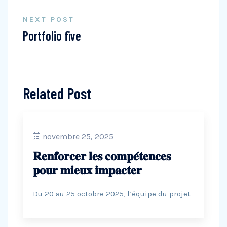
NEXT POST
Portfolio five
Related Post
novembre 25, 2025
𝐑𝐞𝐧𝐟𝐨𝐫𝐜𝐞𝐫 𝐥𝐞𝐬 𝐜𝐨𝐦𝐩𝐞́𝐭𝐞𝐧𝐜𝐞𝐬
𝐩𝐨𝐮𝐫 𝐦𝐢𝐞𝐮𝐱 𝐢𝐦𝐩𝐚𝐜𝐭𝐞𝐫
Du 20 au 25 octobre 2025, l’équipe du projet