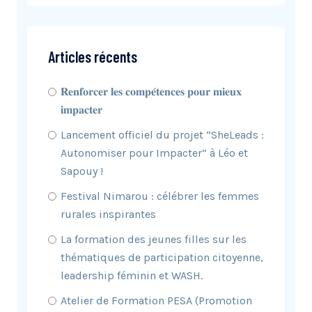
Articles récents
𝐑𝐞𝐧𝐟𝐨𝐫𝐜𝐞𝐫 𝐥𝐞𝐬 𝐜𝐨𝐦𝐩𝐞́𝐭𝐞𝐧𝐜𝐞𝐬 𝐩𝐨𝐮𝐫 𝐦𝐢𝐞𝐮𝐱
𝐢𝐦𝐩𝐚𝐜𝐭𝐞𝐫
Lancement officiel du projet “SheLeads :
Autonomiser pour Impacter” à Léo et
Sapouy !
Festival Nimarou : célébrer les femmes
rurales inspirantes
La formation des jeunes filles sur les
thématiques de participation citoyenne,
leadership féminin et WASH.
Atelier de Formation PESA (Promotion