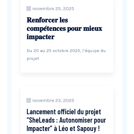
novembre 25, 2025
𝐑𝐞𝐧𝐟𝐨𝐫𝐜𝐞𝐫 𝐥𝐞𝐬
𝐜𝐨𝐦𝐩𝐞́𝐭𝐞𝐧𝐜𝐞𝐬 𝐩𝐨𝐮𝐫 𝐦𝐢𝐞𝐮𝐱
𝐢𝐦𝐩𝐚𝐜𝐭𝐞𝐫
Du 20 au 25 octobre 2025, l’équipe du
projet
novembre 23, 2025
Lancement officiel du projet
“SheLeads : Autonomiser pour
Impacter” à Léo et Sapouy !