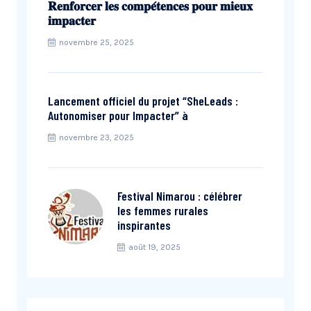
𝐑𝐞𝐧𝐟𝐨𝐫𝐜𝐞𝐫 𝐥𝐞𝐬 𝐜𝐨𝐦𝐩𝐞́𝐭𝐞𝐧𝐜𝐞𝐬 𝐩𝐨𝐮𝐫 𝐦𝐢𝐞𝐮𝐱
𝐢𝐦𝐩𝐚𝐜𝐭𝐞𝐫
novembre 25, 2025
Lancement officiel du projet “SheLeads :
Autonomiser pour Impacter” à
novembre 23, 2025
Festival Nimarou : célébrer
les femmes rurales
inspirantes
août 19, 2025