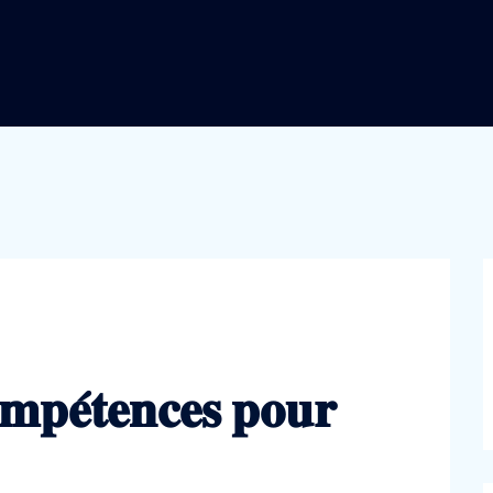
𝐦𝐩𝐞́𝐭𝐞𝐧𝐜𝐞𝐬 𝐩𝐨𝐮𝐫