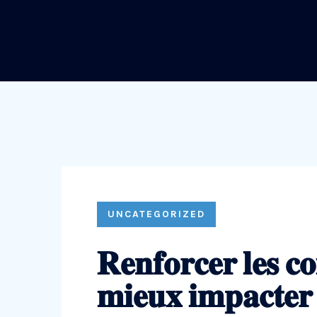
UNCATEGORIZED
𝐑𝐞𝐧𝐟𝐨𝐫𝐜𝐞𝐫 𝐥𝐞𝐬 𝐜
𝐦𝐢𝐞𝐮𝐱 𝐢𝐦𝐩𝐚𝐜𝐭𝐞𝐫