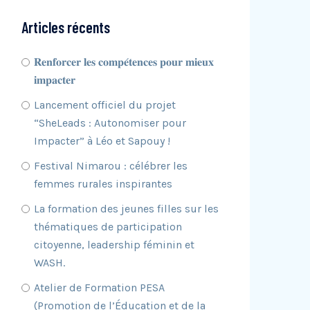
Articles récents
𝐑𝐞𝐧𝐟𝐨𝐫𝐜𝐞𝐫 𝐥𝐞𝐬 𝐜𝐨𝐦𝐩𝐞́𝐭𝐞𝐧𝐜𝐞𝐬 𝐩𝐨𝐮𝐫 𝐦𝐢𝐞𝐮𝐱
𝐢𝐦𝐩𝐚𝐜𝐭𝐞𝐫
Lancement officiel du projet
“SheLeads : Autonomiser pour
Impacter” à Léo et Sapouy !
Festival Nimarou : célébrer les
femmes rurales inspirantes
La formation des jeunes filles sur les
thématiques de participation
citoyenne, leadership féminin et
WASH.
Atelier de Formation PESA
(Promotion de l’Éducation et de la