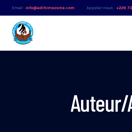
Email:
info@adifzimeosnie.com
Appelez-nous:
+226 73
Auteur/