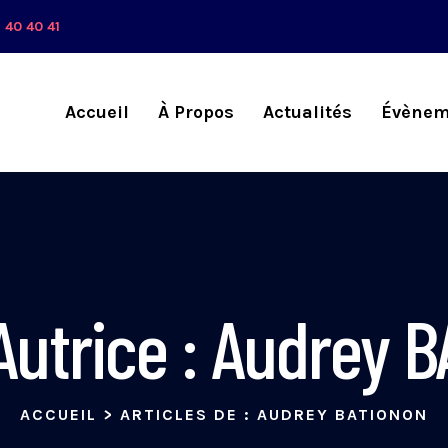
 40 40 41
Accueil
À Propos
Actualités
Évènem
autrice :
Audrey 
ACCUEIL
>
ARTICLES DE : AUDREY BATIONON