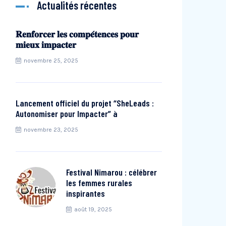
Actualités récentes
𝐑𝐞𝐧𝐟𝐨𝐫𝐜𝐞𝐫 𝐥𝐞𝐬 𝐜𝐨𝐦𝐩𝐞́𝐭𝐞𝐧𝐜𝐞𝐬 𝐩𝐨𝐮𝐫
𝐦𝐢𝐞𝐮𝐱 𝐢𝐦𝐩𝐚𝐜𝐭𝐞𝐫
novembre 25, 2025
Lancement officiel du projet “SheLeads :
Autonomiser pour Impacter” à
novembre 23, 2025
Festival Nimarou : célébrer
les femmes rurales
inspirantes
août 19, 2025