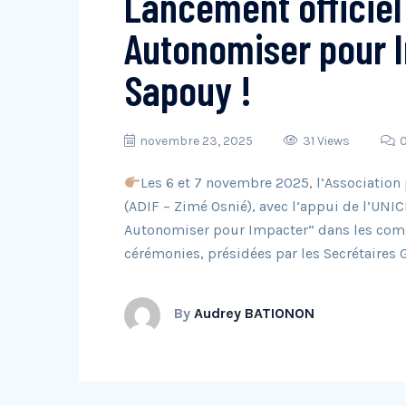
Lancement officiel
Autonomiser pour I
Sapouy !
novembre 23, 2025
31 Views
Les 6 et 7 novembre 2025, l’Associatio
(ADIF – Zimé Osnié), avec l’appui de l’UNICE
Autonomiser pour Impacter” dans les co
cérémonies, présidées par les Secrétaires
By
Audrey BATIONON