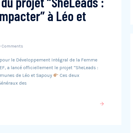
 du projet “SheLeads :
mpacter” à Léo et
0 Comments
n pour le Développement Intégral de la Femme
F, a lancé officiellement le projet “SheLeads :
mmunes de Léo et Sapouy
Ces deux
 Généraux des